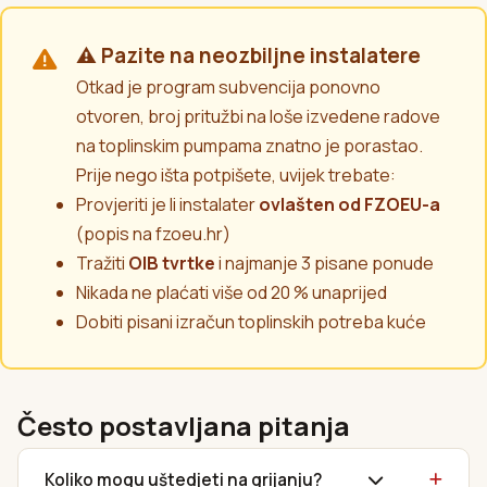
⚠️ Pazite na neozbiljne instalatere
Otkad je program subvencija ponovno
otvoren, broj pritužbi na loše izvedene radove
na toplinskim pumpama znatno je porastao.
Prije nego išta potpišete, uvijek trebate:
Provjeriti je li instalater
ovlašten od FZOEU-a
(popis na fzoeu.hr)
Tražiti
OIB tvrtke
i najmanje 3 pisane ponude
Nikada ne plaćati više od 20 % unaprijed
Dobiti pisani izračun toplinskih potreba kuće
Često postavljana pitanja
Koliko mogu uštedjeti na grijanju?