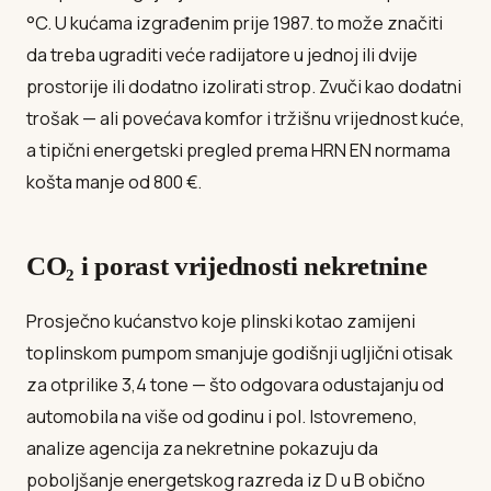
°C. U kućama izgrađenim prije 1987. to može značiti
da treba ugraditi veće radijatore u jednoj ili dvije
prostorije ili dodatno izolirati strop. Zvuči kao dodatni
trošak — ali povećava komfor i tržišnu vrijednost kuće,
a tipični energetski pregled prema HRN EN normama
košta manje od 800 €.
CO₂ i porast vrijednosti nekretnine
Prosječno kućanstvo koje plinski kotao zamijeni
toplinskom pumpom smanjuje godišnji ugljični otisak
za otprilike 3,4 tone — što odgovara odustajanju od
automobila na više od godinu i pol. Istovremeno,
analize agencija za nekretnine pokazuju da
poboljšanje energetskog razreda iz D u B obično