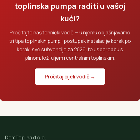
toplinska pumpa raditi u vašoj
kući?
Pročitajte naš tehnički vodič — u njemu objašnjavamo
tri tipa toplinskih pumpi, postupak instalacije korak po
korak, sve subvencije za 2026. te usporedbu s
plinom, lož-uljem i centralnim toplinskim.
Pročitaj cijeli vodič →
DomToplina d.o.o.