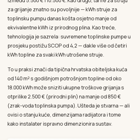
između 5.500 € i 10.500 €. Kao drugo, tarife za struju
za grijanje znatno su povoljnije — kWh struje za
toplinsku pumpu danas košta osjetno manje od
ekvivalentne kWh iz prirodnog plina. Kao treće,
tehnologija je sazrela: suvremene toplinske pumpe u
prosjeku postižu SCOP od 4,2 — dakle više od četiri
kWh topline za svaki kWh utrošene struje.
To u praksi znači da tipična hrvatska obiteljska kuća
od 140 m² s godišnjom potrošnjom topline od oko
18.000 kWh može sniziti ukupne troškove grijanja s
otprilike 2.500 € (prirodni plin) na manje od 850 €
(zrak-voda toplinska pumpa). Ušteda je stvarna — ali
ovisi o stanju kuće, dimenzijama radijatora i tome
kako instalater ispravno dimenzionira sustav.