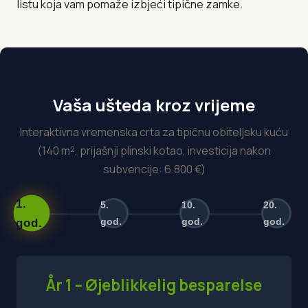
listu koja vam pomaže izbjeći tipične zamke.
Vaša ušteda kroz vrijeme
Interaktivna vremenska crta za tipičnu obiteljsku kuću
(140 m², prijašnji plinski kotao, investicija nakon
subvencije: 6.800 €)
1.
5.
10.
20.
god.
god.
god.
god.
År 1 – Øjeblikkelig besparelse