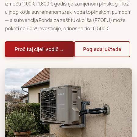
između 1.100 € i 1.800 € godišnje zamjenom plinskog ili lož-
uljnog kotla suvremenom zrak-voda toplinskom pumpom
— a subvencija Fonda za zaštitu okoliša (FZOEU) može
pokriti do 60 % investicije, odnosno do 10.500 €.
Pročitaj cijeli vodič →
Pogledaj uštede