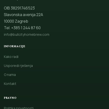
OIB 38291746523
Slavonska avenija 22A
10000 Zagreb
Tel. +385 1 244 87 60
info@bullcityhomebrew.com
INFORMACIJE
Kako radi
Usporedi rješenja
O nama
Kontakt
PRAVNO
Politika privatnosti