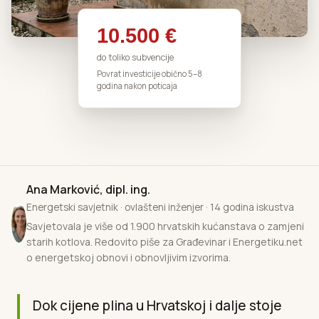
10.500 €
do toliko subvencije
Povrat investicije obično 5–8
godina nakon poticaja
Ana Marković, dipl. ing.
Energetski savjetnik · ovlašteni inženjer · 14 godina iskustva
Savjetovala je više od 1.900 hrvatskih kućanstava o zamjeni
starih kotlova. Redovito piše za Građevinar i Energetiku.net
o energetskoj obnovi i obnovljivim izvorima.
Dok cijene plina u Hrvatskoj i dalje stoje