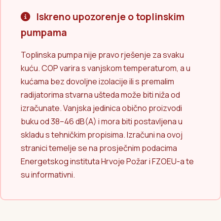
Iskreno upozorenje o toplinskim
pumpama
Toplinska pumpa nije pravo rješenje za svaku
kuću. COP varira s vanjskom temperaturom, a u
kućama bez dovoljne izolacije ili s premalim
radijatorima stvarna ušteda može biti niža od
izračunate. Vanjska jedinica obično proizvodi
buku od 38–46 dB(A) i mora biti postavljena u
skladu s tehničkim propisima. Izračuni na ovoj
stranici temelje se na prosječnim podacima
Energetskog instituta Hrvoje Požar i FZOEU-a te
su informativni.