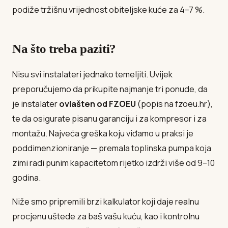
podiže tržišnu vrijednost obiteljske kuće za 4–7 %.
Na što treba paziti?
Nisu svi instalateri jednako temeljiti. Uvijek
preporučujemo da prikupite najmanje tri ponude, da
je instalater
ovlašten od FZOEU
(popis na fzoeu.hr),
te da osigurate pisanu garanciju i za kompresor i za
montažu. Najveća greška koju viđamo u praksi je
poddimenzioniranje — premala toplinska pumpa koja
zimi radi punim kapacitetom rijetko izdrži više od 9–10
godina.
Niže smo pripremili brzi kalkulator koji daje realnu
procjenu uštede za baš vašu kuću, kao i kontrolnu