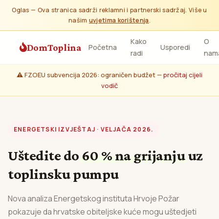
Oglas — Ova stranica sadrži reklamni i partnerski sadržaj. Više u
našim
uvjetima korištenja
.
Kako
O
DomToplina
Početna
Usporedi
radi
nam
⚠️ FZOEU subvencija 2026: ograničen budžet —
pročitaj cijeli
vodič
ENERGETSKI IZVJEŠTAJ · VELJAČA 2026.
Uštedite do
60 % na grijanju
uz
toplinsku pumpu
Nova analiza Energetskog instituta Hrvoje Požar
pokazuje da hrvatske obiteljske kuće mogu uštedjeti