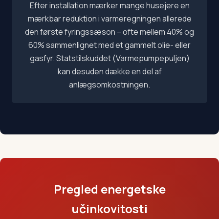
Efter installation mærker mange husejere en
mærkbar reduktion i varmeregningen allerede
den første fyringssæson – ofte mellem 40% og
60% sammenlignet med et gammelt olie- eller
gasfyr. Statstilskuddet (Varmepumpepuljen)
kan desuden dække en del af
anlægsomkostningen.
Pregled energetske
učinkovitosti