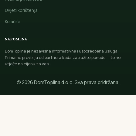
Uvjeti korištenja
Kolačići
NAPOMENA
DomToplina je nezavisna informativna i usporedbena usluga.
Primamo proviziju od partnera kada zatražite ponudu — to ne
utječe na cijenu za vas.
© 2026 DomToplina d.o.o. Sva prava pridržana.